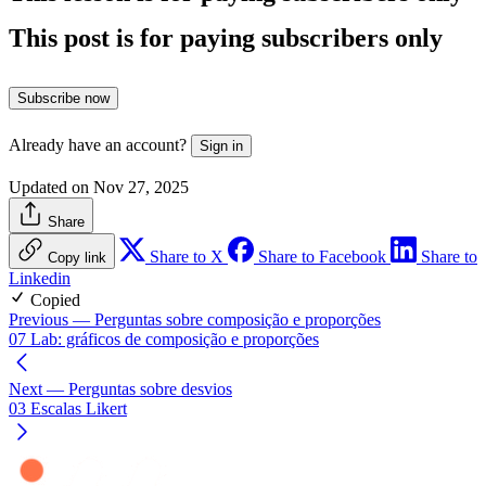
This post is for paying subscribers only
Subscribe now
Already have an account?
Sign in
Updated on Nov 27, 2025
Share
Share to X
Share to Facebook
Share to
Copy link
Linkedin
Copied
Previous
— Perguntas sobre composição e proporções
07 Lab: gráficos de composição e proporções
Next
— Perguntas sobre desvios
03 Escalas Likert