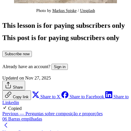
Photo by 
Markus Spiske
 / 
Unsplash
This lesson is for paying subscribers only
This post is for paying subscribers only
Subscribe now
Already have an account?
Sign in
Updated on Nov 27, 2025
Share
Share to X
Share to Facebook
Share to
Copy link
Linkedin
Copied
Previous
— Perguntas sobre composição e proporções
06 Barras empilhadas