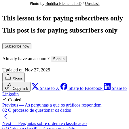
Photo by 
Buddha Elemental 3D
 / 
Unsplash
This lesson is for paying subscribers only
This post is for paying subscribers only
Subscribe now
Already have an account?
Sign in
Updated on Nov 27, 2025
Share
Share to X
Share to Facebook
Share to
Copy link
Linkedin
Copied
Previous
— As perguntas a que os gráficos respondem
02 O processo de questionar os dados
Next
— Perguntas sobre ordem e classificação
02 Ordem e classificação para uma série