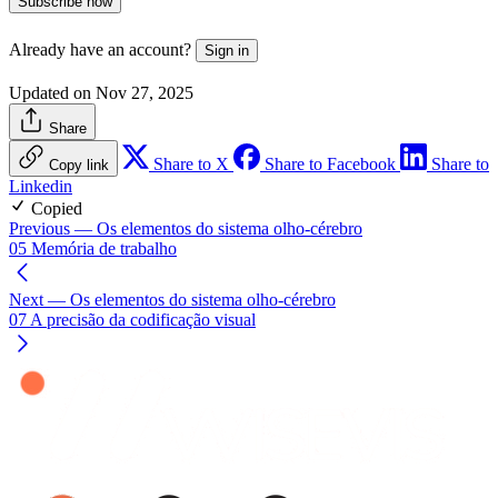
Subscribe now
Already have an account?
Sign in
Updated on Nov 27, 2025
Share
Share to X
Share to Facebook
Share to
Copy link
Linkedin
Copied
Previous
— Os elementos do sistema olho-cérebro
05 Memória de trabalho
Next
— Os elementos do sistema olho-cérebro
07 A precisão da codificação visual