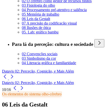
02 O cérebro como gestor de recursos finitos
03 Fisiologia do olho
04 Processamento pré-atentivo e saliência
05 Memória de trabalho
06 Leis da Gestalt
07 A precisão da codificação visual
08 Ilusões de ótica
05. Lab: gráfico bambu
Para lá da perceção: cultura e sociedade
02 Convenções sociais
03 Simbolismo da cor
04 Literacia gráfica e familiaridade
Datavis 02: Perceção, Cognição, e Mais Além
Datavis 02: Perceção, Cognição, e Mais Além
10/16
Os elementos do sistema olho-cérebro
06 Leis da Gestalt