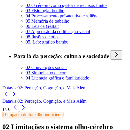
02 O cérebro como gestor de recursos finitos
03 Fisiologia do olho
04 Processamento pré-atentivo e saliência
05 Memória de trabalho
06 Leis da Gestalt
07 A precisão da codificação visual
08 Ilusões de ótica
05. Lab: gráfico bambu
Para lá da perceção: cultura e sociedade
02 Convenções sociais
03 Simbolismo da cor
04 Literacia gráfica e familiaridade
Datavis 02: Perceção, Cognição, e Mais Além
Datavis 02: Perceção, Cognição, e Mais Além
1/16
O impacto do trabalho ineficiente
02 Limitações o sistema olho-cérebro