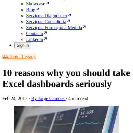
Showcase
Blog
Serviços: Diagnóstico
Serviços: Consultoria
Serviços: Formação à Medida
Contacto
Linkedin
Sign In
🕰️Topic: Legacy
10 reasons why you should take
Excel dashboards seriously
Feb 24, 2017
·
By Jorge Camões
·
4 min read