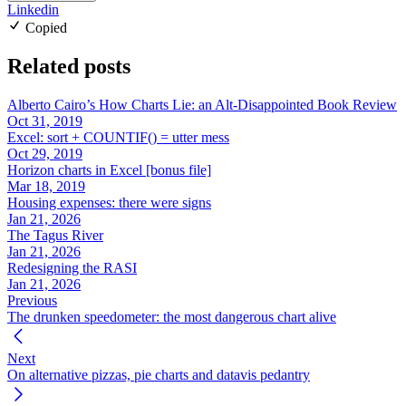
Linkedin
Copied
Related posts
Alberto Cairo’s How Charts Lie: an Alt-Disappointed Book Review
Oct 31, 2019
Excel: sort + COUNTIF() = utter mess
Oct 29, 2019
Horizon charts in Excel [bonus file]
Mar 18, 2019
Housing expenses: there were signs
Jan 21, 2026
The Tagus River
Jan 21, 2026
Redesigning the RASI
Jan 21, 2026
Previous
The drunken speedometer: the most dangerous chart alive
Next
On alternative pizzas, pie charts and datavis pedantry