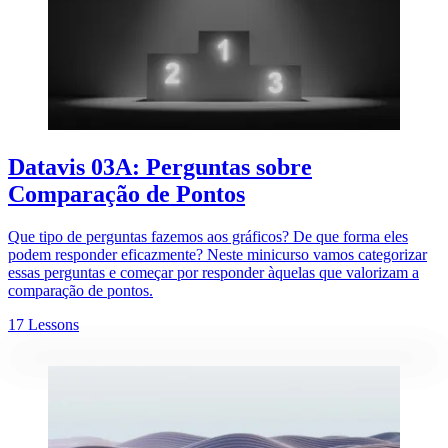
Datavis 03A: Perguntas sobre
Comparação de Pontos
Que tipo de perguntas fazemos aos gráficos? De que forma eles
podem responder eficazmente? Neste minicurso vamos categorizar
essas perguntas e começar por responder àquelas que valorizam a
comparação de pontos.
17 Lessons