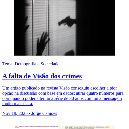
Tema: Demografia e Sociedade
A falta de Visão dos crimes
Um artigo publicado na revista Visão conseguiu escolher a pior
opção na discussão com base em dados: atirar quatro números para
o ar quando poderia ter uma série de 30 anos com uma mensagem
muito mais clara.
Nov 18, 2025
·
Jorge Camões