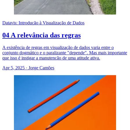
Datavis: Introdução à Visualização de Dados
04 A relevância das regras
A existência de regras em visualização de dados varia entre o
conjunto dogmático e o paralizante "depende". Mas mais importante
que isso é instigar a manutenção de uma atitude ativa.
Apr 5, 2025
·
Jorge Camões