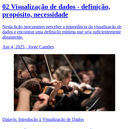
02 Visualização de dados - definição,
propósito, necessidade
Nesta lição procuramos perceber a importância da visualização de
dados e encontrar uma definição mínima que seja suficientemente
abrangente.
Apr 4, 2025
·
Jorge Camões
Datavis: Introdução à Visualização de Dados