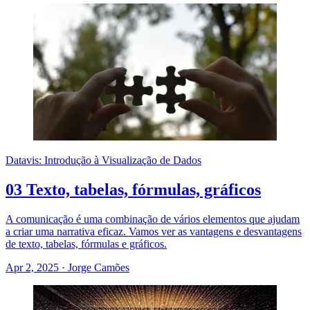
Datavis: Introdução à Visualização de Dados
03 Texto, tabelas, fórmulas, gráficos
A comunicação é uma combinação de vários elementos que ajudam
a criar uma narrativa eficaz. Vamos ver as vantagens e desvantagens
de texto, tabelas, fórmulas e gráficos.
Apr 2, 2025
·
Jorge Camões