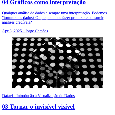
04 Gráficos como interpretação
Qualquer análise de dados é sempre uma interpretação. Podemos
"torturar" os dados? O que podemos fazer produzir e consumir
análises credíveis?
Apr 3, 2025
·
Jorge Camões
Datavis: Introdução à Visualização de Dados
03 Tornar o invisível visível