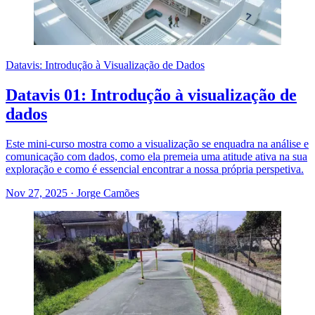
Datavis: Introdução à Visualização de Dados
Datavis 01: Introdução à visualização de
dados
Este mini-curso mostra como a visualização se enquadra na análise e
comunicação com dados, como ela premeia uma atitude ativa na sua
exploração e como é essencial encontrar a nossa própria perspetiva.
Nov 27, 2025
·
Jorge Camões