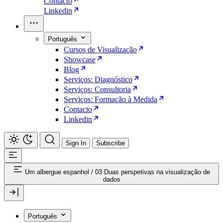
Contacto
Linkedin
Português
Cursos de Visualização
Showcase
Blog
Serviços: Diagnóstico
Serviços: Consultoria
Serviços: Formação à Medida
Contacto
Linkedin
Sign In
Subscribe
Um albergue espanhol
/
03 Duas perspetivas na visualização de
dados
Português