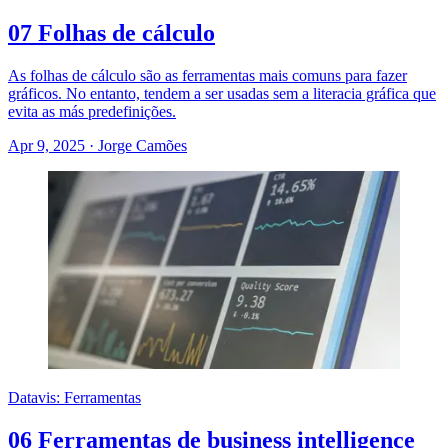
07 Folhas de cálculo
As folhas de cálculo são as ferramentas mais comuns para fazer
gráficos. No entanto, tendem a ser usadas sem a literacia gráfica que
evita as más predefinições.
Apr 9, 2025
·
Jorge Camões
Datavis: Ferramentas
06 Ferramentas de business intelligence