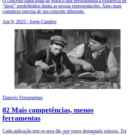
O conceito tradicional de gráfico que pressupunha a existência de
“tipos” predefinidos limita as nossas representações. Algo mais
complexo precisa de um conceito diferente.
Apr 9, 2025
·
Jorge Camões
Datavis: Ferramentas
02 Mais competências, menos
ferramentas
Cada aplicação tem os seus fãs, por vezes demasiado zelosos. Ter