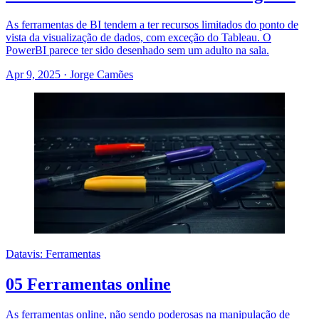
As ferramentas de BI tendem a ter recursos limitados do ponto de
vista da visualização de dados, com exceção do Tableau. O
PowerBI parece ter sido desenhado sem um adulto na sala.
Apr 9, 2025
·
Jorge Camões
Datavis: Ferramentas
05 Ferramentas online
As ferramentas online, não sendo poderosas na manipulação de