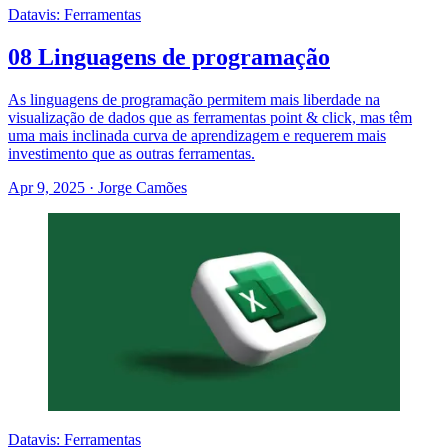
Datavis: Ferramentas
08 Linguagens de programação
As linguagens de programação permitem mais liberdade na
visualização de dados que as ferramentas point & click, mas têm
uma mais inclinada curva de aprendizagem e requerem mais
investimento que as outras ferramentas.
Apr 9, 2025
·
Jorge Camões
Datavis: Ferramentas