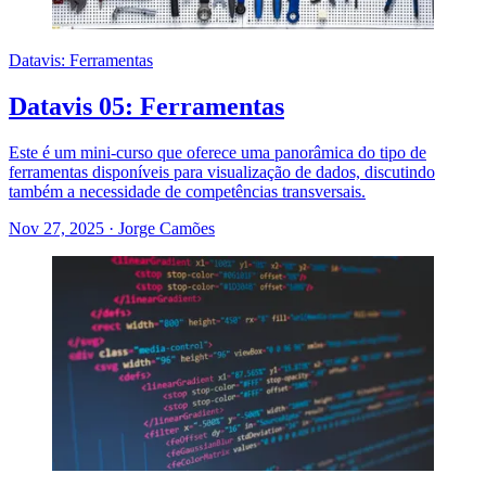
Datavis: Ferramentas
Datavis 05: Ferramentas
Este é um mini-curso que oferece uma panorâmica do tipo de
ferramentas disponíveis para visualização de dados, discutindo
também a necessidade de competências transversais.
Nov 27, 2025
·
Jorge Camões