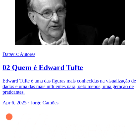
Datavis: Autores
02 Quem é Edward Tufte
Edward Tufte é uma das figuras mais conhecidas na visualização de
dados e uma das mais influentes para, pelo menos, uma geração de
praticantes.
Apr 6, 2025
·
Jorge Camões