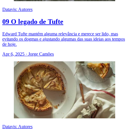
Datavis: Autores
09 O legado de Tufte
Edward Tufte mantém alguma relevância e merece ser lido, mas
evitando os dogmas e ajustando algumas das suas ideias aos tempos
de hoje.
Apr 6, 2025
·
Jorge Camões
Datavis: Autores