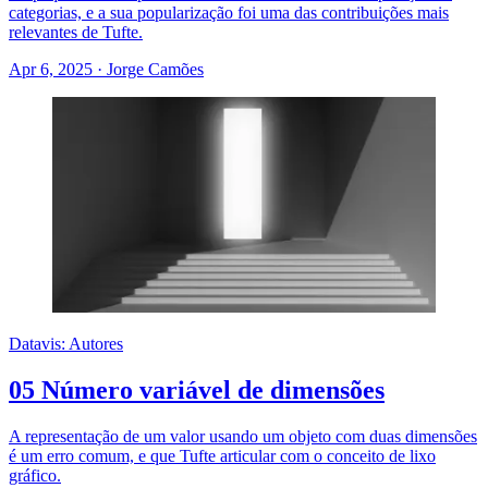
categorias, e a sua popularização foi uma das contribuições mais
relevantes de Tufte.
Apr 6, 2025
·
Jorge Camões
Datavis: Autores
05 Número variável de dimensões
A representação de um valor usando um objeto com duas dimensões
é um erro comum, e que Tufte articular com o conceito de lixo
gráfico.