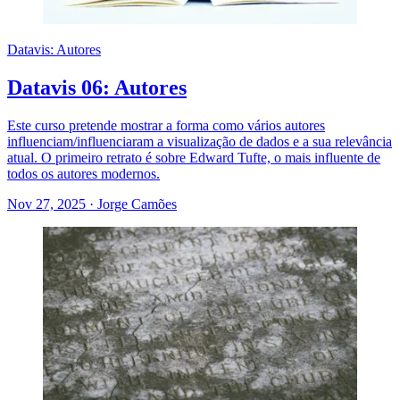
Datavis: Autores
Datavis 06: Autores
Este curso pretende mostrar a forma como vários autores
influenciam/influenciaram a visualização de dados e a sua relevância
atual. O primeiro retrato é sobre Edward Tufte, o mais influente de
todos os autores modernos.
Nov 27, 2025
·
Jorge Camões