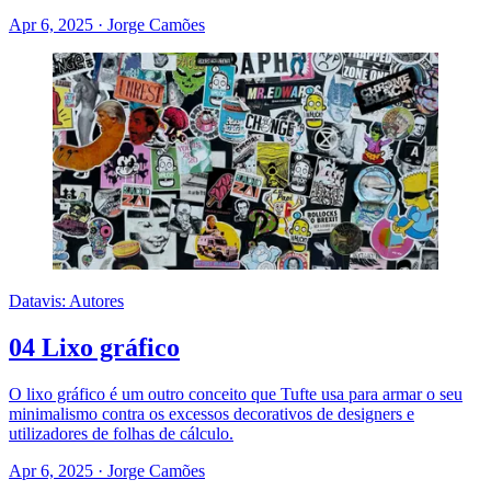
Apr 6, 2025
·
Jorge Camões
Datavis: Autores
04 Lixo gráfico
O lixo gráfico é um outro conceito que Tufte usa para armar o seu
minimalismo contra os excessos decorativos de designers e
utilizadores de folhas de cálculo.
Apr 6, 2025
·
Jorge Camões