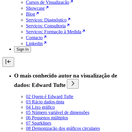
Cursos de Visualização
Showcase
Blog
Serviços: Diagnóstico
Serviços: Consultoria
Serviços: Formação à Medida
Contacto
Linkedin
Sign In
O mais conhecido autor na visualização de
dados: Edward Tufte
02 Quem é Edward Tufte
03 Rácio dados-tinta
04 Lixo gráfico
05 Número variável de dimensões
06 Pequenos múltiplos
07 Sparklines
08 Demonização dos gráficos circulares