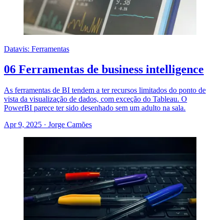
Datavis: Ferramentas
06 Ferramentas de business intelligence
As ferramentas de BI tendem a ter recursos limitados do ponto de
vista da visualização de dados, com exceção do Tableau. O
PowerBI parece ter sido desenhado sem um adulto na sala.
Apr 9, 2025
·
Jorge Camões