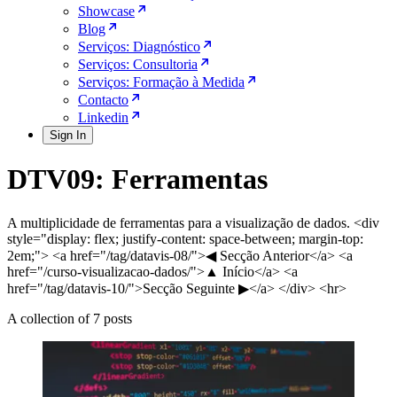
Showcase
Blog
Serviços: Diagnóstico
Serviços: Consultoria
Serviços: Formação à Medida
Contacto
Linkedin
Sign In
DTV09: Ferramentas
A multiplicidade de ferramentas para a visualização de dados. <div
style="display: flex; justify-content: space-between; margin-top:
2em;"> <a href="/tag/datavis-08/">◀ Secção Anterior</a> <a
href="/curso-visualizacao-dados/">▲ Início</a> <a
href="/tag/datavis-10/">Secção Seguinte ▶</a> </div> <hr>
A collection of 7 posts