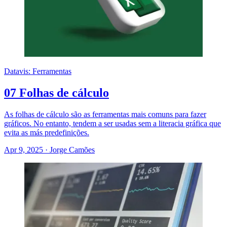
Datavis: Ferramentas
07 Folhas de cálculo
As folhas de cálculo são as ferramentas mais comuns para fazer
gráficos. No entanto, tendem a ser usadas sem a literacia gráfica que
evita as más predefinições.
Apr 9, 2025
·
Jorge Camões