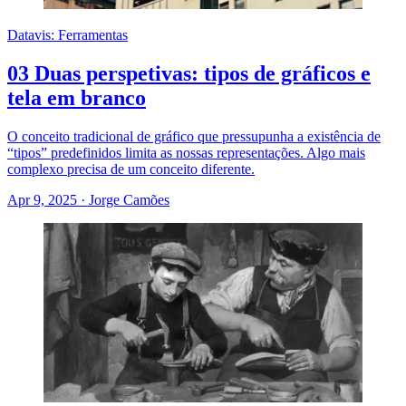
Datavis: Ferramentas
03 Duas perspetivas: tipos de gráficos e
tela em branco
O conceito tradicional de gráfico que pressupunha a existência de
“tipos” predefinidos limita as nossas representações. Algo mais
complexo precisa de um conceito diferente.
Apr 9, 2025
·
Jorge Camões