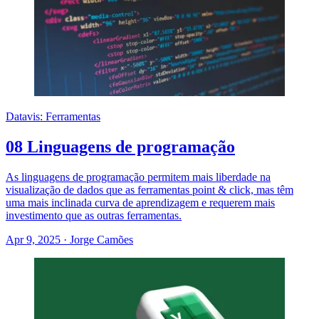
Datavis: Ferramentas
08 Linguagens de programação
As linguagens de programação permitem mais liberdade na
visualização de dados que as ferramentas point & click, mas têm
uma mais inclinada curva de aprendizagem e requerem mais
investimento que as outras ferramentas.
Apr 9, 2025
·
Jorge Camões